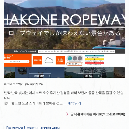
하코네 로프웨이 공식 페이지보다
반짝 반짝 빛나는 아시노코 호수 후지산 절경을 바라 보면서 공중 산책을 즐길 수 있습
니다.
운이 좋으면 도쿄 스카이트리 보이는 것도.
…
계속 읽기
공식 홈페이지는 여기로(하코네 로프웨이)
【토겐다이】하코네 비지터 센터