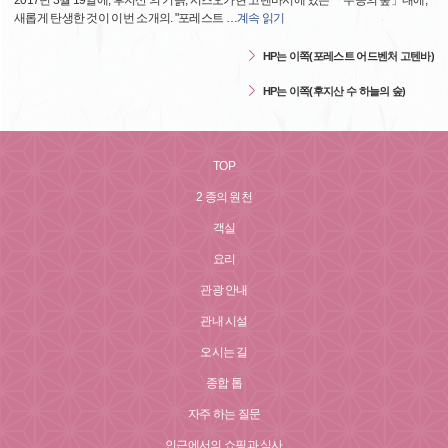
2017년 3월 19일에, 후지산 의 기슭, 시즈오카현 고텐바시에 있는 「수공의 숲」내에,
새롭게 탄생한 것이 이번 소개의. "포레스트
…
계속 읽기
HP는 이쪽(포레스트 어드벤처 고텐바)
HP는 이쪽(후지산 수 하늘의 숲)
TOP
2 종의 원천
객실
요리
관광 안내
관내 시설
오시는 길
종합 톱
자주 하는 질문
인근에서의 쇼핑과 식사