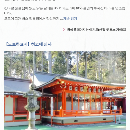
킨타로 전설 남아 있고 맑은 날에는 360 ° 파노라마 뷰와 절경의 후지산 바라 볼 명소입
니다.
오토메 고개 버스 정류장에서 정상까지
…
계속 읽기
공식 홈페이지는 여기로(산걸 넷 코스 가이드)
【모토하코네】하코네 신사