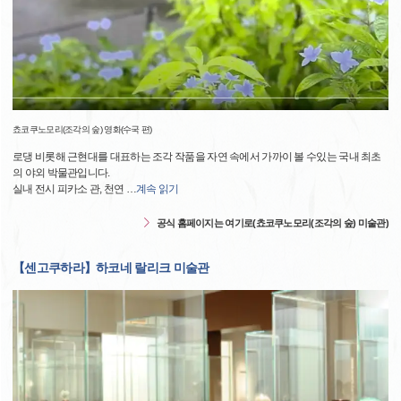
쵸코쿠노모리(조각의 숲) 영화(수국 편)
로댕 비롯해 근현대를 대표하는 조각 작품을 자연 속에서 가까이 볼 수있는 국내 최초
의 야외 박물관입니다.
실내 전시 피카소 관, 천연
…
계속 읽기
공식 홈페이지는 여기로(쵸코쿠노모리(조각의 숲) 미술관)
【센고쿠하라】하코네 랄리크 미술관