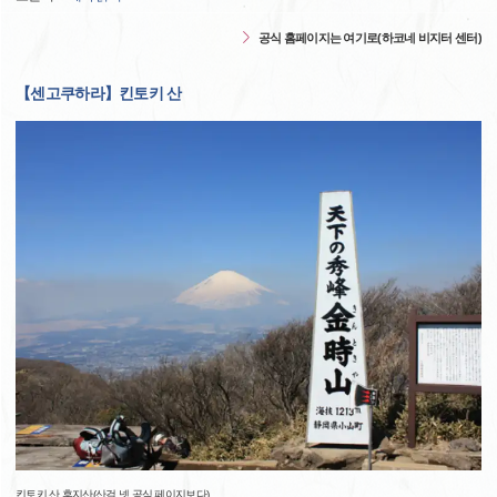
공식 홈페이지는 여기로(하코네 비지터 센터)
【센고쿠하라】킨토키 산
킨토키 산 후지산(산걸 넷 공식 페이지보다)