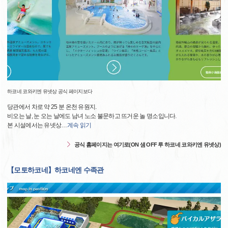
하코네 코와키엔 유넷상 공식 페이지보다
당관에서 차로 약 25 분 온천 유원지.
비오는 날, 눈 오는 날에도 남녀 노소 불문하고 뜨거운 놀 명소입니다.
본 시설에서는 유넷상
…
계속 읽기
공식 홈페이지는 여기로(ON 샘 OFF 루 하코네 코와키엔 유넷상)
【모토하코네】하코네엔 수족관