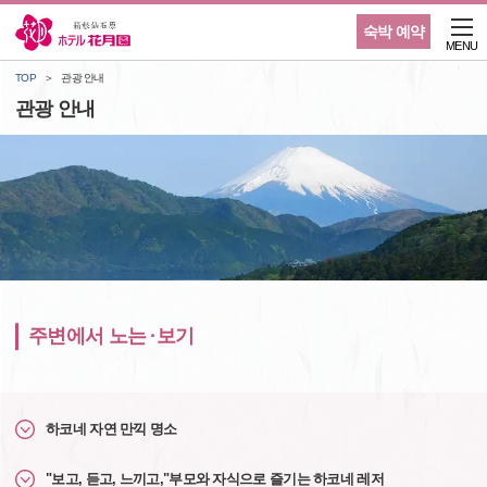
숙박 예약
MENU
TOP
관광 안내
관광 안내
주변에서 노는 ·보기
하코네 자연 만끽 명소
"보고, 듣고, 느끼고,"부모와 자식으로 즐기는 하코네 레저