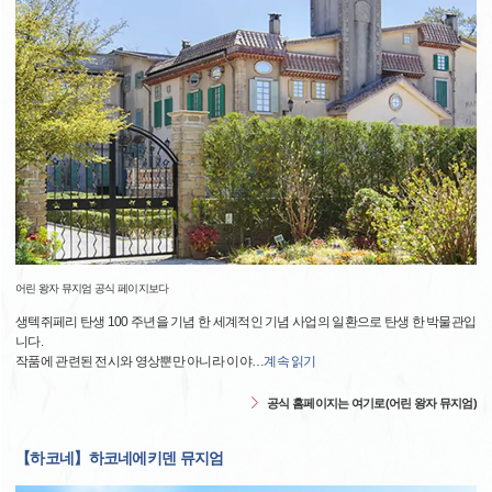
어린 왕자 뮤지엄 공식 페이지보다
생텍쥐페리 탄생 100 주년을 기념 한 세계적인 기념 사업의 일환으로 탄생 한 박물관입
니다.
작품에 관련된 전시와 영상뿐만 아니라 이야
…
계속 읽기
공식 홈페이지는 여기로(어린 왕자 뮤지엄)
【하코네】하코네에키덴 뮤지엄