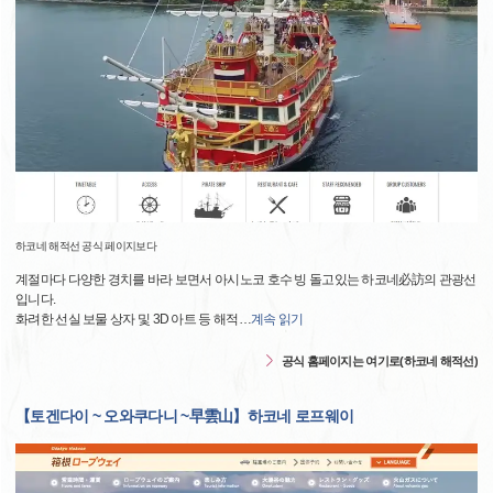
하코네 해적선 공식 페이지보다
계절마다 다양한 경치를 바라 보면서 아시노코 호수 빙 돌고있는 하코네必訪의 관광선
입니다.
화려한 선실 보물 상자 및 3D 아트 등 해적
…
계속 읽기
공식 홈페이지는 여기로(하코네 해적선)
【토겐다이 ~ 오와쿠다니 ~早雲山】하코네 로프웨이