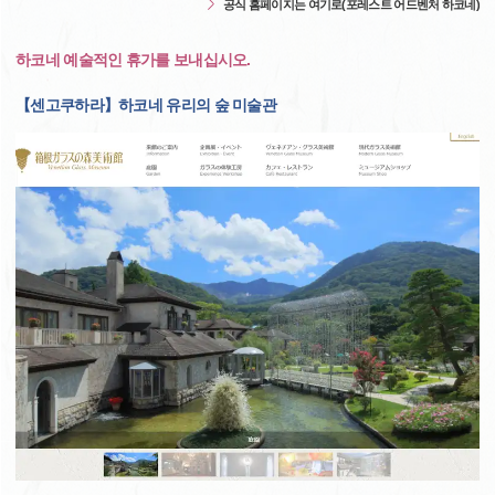
공식 홈페이지는 여기로(포레스트 어드벤처 하코네)
하코네 예술적인 휴가를 보내십시오.
【센고쿠하라】하코네 유리의 숲 미술관