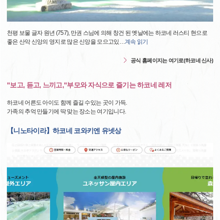
천평 보물 글자 원년 (757), 만권 스님에 의해 창건 된 옛날에는 하코네 러스티 현으로
좋은 산악 신앙의 영지로 많은 신앙을 모으고있
…
계속 읽기
공식 홈페이지는 여기로(하코네 신사)
"보고, 듣고, 느끼고,"부모와 자식으로 즐기는 하코네 레저
하코네 어른도 아이도 함께 즐길 수있는 곳이 가득.
가족의 추억 만들기에 딱 맞는 장소는 여기입니다.
【니노타이라】하코네 코와키엔 유넷상