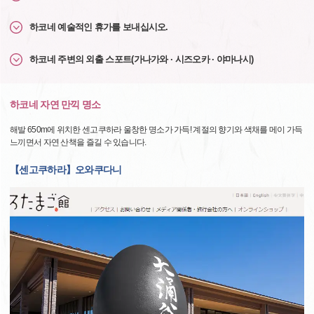
하코네 예술적인 휴가를 보내십시오.
하코네 주변의 외출 스포트(가나가와 · 시즈오카 · 야마나시)
하코네 자연 만끽 명소
해발 650m에 위치한 센고쿠하라 울창한 명소가 가득! 계절의 향기와 색채를 메이 가득
느끼면서 자연 산책을 즐길 수 있습니다.
【센고쿠하라】오와쿠다니