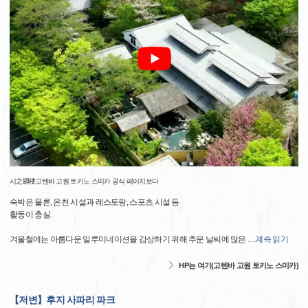
시之廻楼고텐바 고원 토키노 스미카 공식 페이지보다
숙박은 물론, 온천 시설과 레스토랑, 스포츠 시설 등
활동이 충실.
겨울철에는 아름다운 일루미네이션을 감상하기 위해 추운 날씨에 많은
…
계속 읽기
HP는 여기(고텐바 고원 토키노 스미카)
【저변】후지 사파리 파크