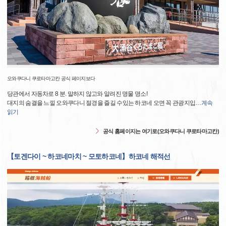
오와쿠다니 쿠로타마고칸 공식 페이지보다
당관에서 자동차로 8 분. 말하지 않고와 알려진 명물 명소!
대지의 숨결을 느낄 오와쿠다니 절경을 즐길 수있는 하코네 오면 꼭 관광지입
…
계속
읽기
공식 홈페이지는 여기로(오와쿠다니 쿠로타마고칸)
【토겐다이 ~ 하코네마치 ~ 모토하코네】하코네 해적선