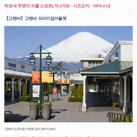
하코네 주변의 외출 스포트(가나가와 · 시즈오카 · 야마나시)
【고텐바】고텐바 프리미엄아울렛
고텐바 프리미엄 아웃렛 공식 페이지보다