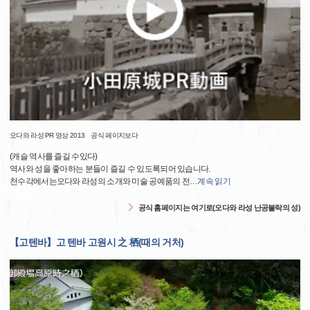
오다와 라성 PR 영상 2013 공식 페이지보다
(캐슬 역사를 즐길 수있다)
역사와 성을 좋아하는 분들이 즐길 수 있도록되어 있습니다.
천수각에서는오다와 라성의 소개와 미술 공예품의 전
…
계속 읽기
공식 홈페이지는 여기로(오다와 라성 난공불락의 성)
【고텐바】고 텐바 고원시 之 栖(때의 거처)