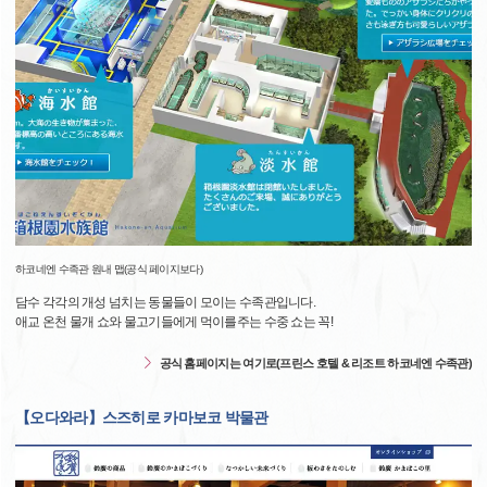
하코네엔 수족관 원내 맵(공식 페이지보다)
담수 각각의 개성 넘치는 동물들이 모이는 수족관입니다.
애교 온천 물개 쇼와 물고기들에게 먹이를주는 수중 쇼는 꼭!
공식 홈페이지는 여기로(프린스 호텔 & 리조트 하코네엔 수족관)
【오다와라】스즈히로 카마보코 박물관